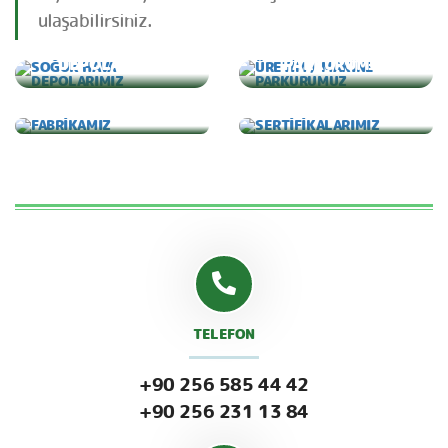
ulaşabilirsiniz.
SOĞUK HAVA
ÜRETİM / MAKİNE
DEPOLARIMIZ
PARKURUMUZ
FABRİKAMIZ
SERTİFİKALARIMIZ
TELEFON
+90 256 585 44 42
+90 256 231 13 84